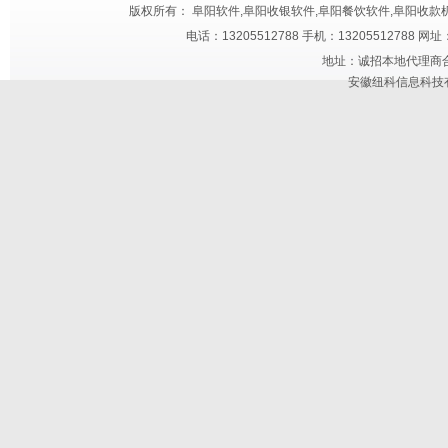
版权所有： 阜阳软件,阜阳收银软件,阜阳餐饮软件,阜阳收款机,阜阳快餐触屏机
电话：13205512788 手机：13205512788 网
地址：诚招本地代理商合作 
安徽纽科信息科技