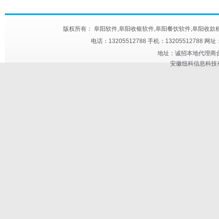
版权所有： 阜阳软件,阜阳收银软件,阜阳餐饮软件,阜阳收款机,阜阳快餐触屏机
电话：13205512788 手机：13205512788 网
地址：诚招本地代理商合作 
安徽纽科信息科技